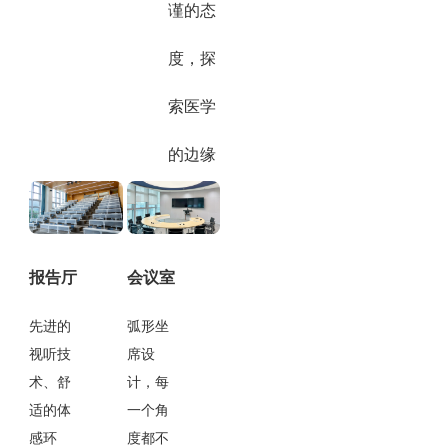
谨的态
度，探
索医学
的边缘
报告厅
会议室
先进的
弧形坐
视听技
席设
术、舒
计，每
适的体
一个角
感环
度都不