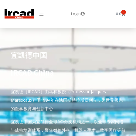
0
Login
¥
0
宜凯德中国
IRCAD China
宜凯德（IRCAD）由马和教授（Professor Jacques
Marescaux）于1994年在法国斯特拉斯堡创立，为世界领先
的医学教育与创新中心
宜凯德中国为宜凯德全球9个分支机构之一，以全球专家网络
与成熟培训体系，聚焦微创外科、机器人手术、数字医疗等前