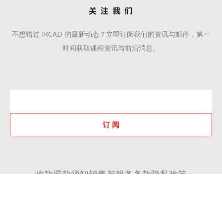
关 注 我 们
不想错过 IRCAD 的最新动态？立即订阅我们的资讯与邮件，第一
时间获取课程资讯与前沿消息。
订 阅
收款退款须知
销售与服务条款
隐私政策
+86 510 6668 8808
communication@ircadcn.com