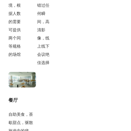
境，根
错过任
据人数
何瞬
的需要
间，高
可提供
清影
两个同
像，线
等规格
上线下
的场馆
会议绝
佳选择
餐厅
自助美食，茶
歇甜点，驱散
旅途中的疲