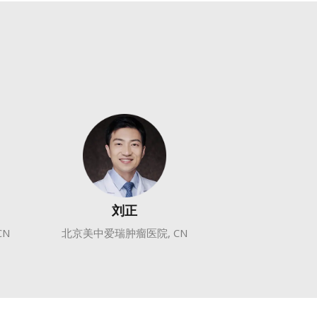
刘正
CN
北京美中爱瑞肿瘤医院, CN