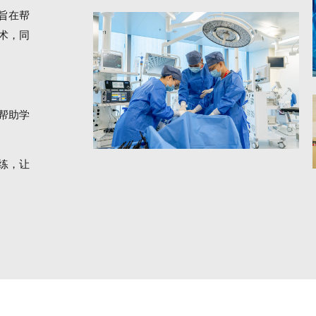
旨在帮
术，同
帮助学
练，让