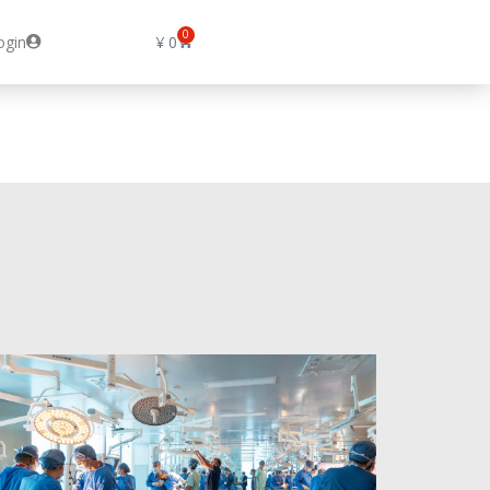
0
ogin
¥
0