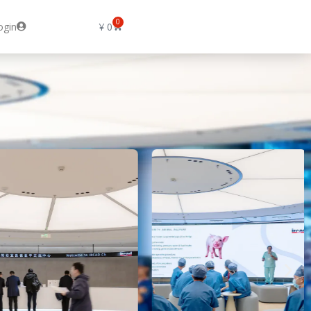
0
ogin
¥
0