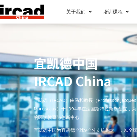
关于我们
培训课程
宜凯德中国
IRCAD China
宜凯德（IRCAD）由马和教授（Professor Jacques
Marescaux）于1994年在法国斯特拉斯堡创立，
的医学教育与创新中心
宜凯德中国为宜凯德全球9个分支机构之一，以全