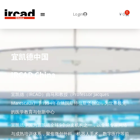
0
Login
¥
0
宜凯德中国
IRCAD China
宜凯德（IRCAD）由马和教授（Professor Jacques
Marescaux）于1994年在法国斯特拉斯堡创立，为世界领先
的医学教育与创新中心
宜凯德中国为宜凯德全球9个分支机构之一，以全球专家网络
与成熟培训体系，聚焦微创外科、机器人手术、数字医疗等前