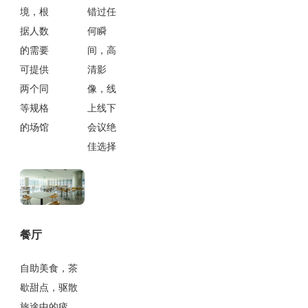
境，根
错过任
据人数
何瞬
的需要
间，高
可提供
清影
两个同
像，线
等规格
上线下
的场馆
会议绝
佳选择
餐厅
自助美食，茶
歇甜点，驱散
旅途中的疲