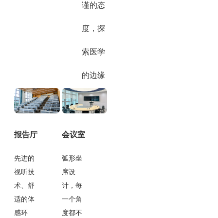
谨的态
度，探
索医学
的边缘
报告厅
会议室
先进的
弧形坐
视听技
席设
术、舒
计，每
适的体
一个角
感环
度都不