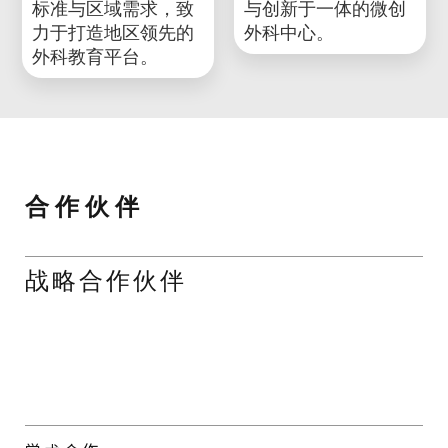
2025年宜凯德又一分
印多尔 - 印度
中心于夏洛特市开
2024年，宜凯德印度
幕。该中心涵盖普通
中心落地印多尔，旨
外科、神经外科、心
在将国际顶尖的微创
血管与胸外科及骨科
外科培训体系引入南
四大专科领域，致力
亚。该中心融合国际
于打造集教育、研究
标准与区域需求，致
与创新于一体的微创
力于打造地区领先的
外科中心。
外科教育平台。
合 作 伙 伴