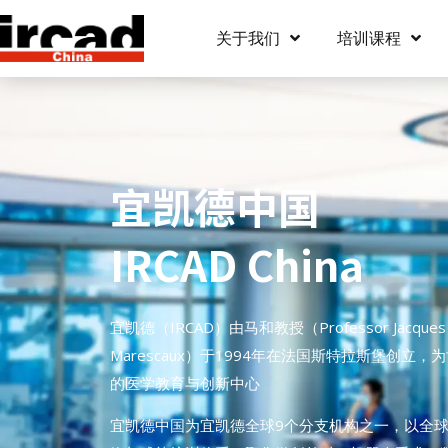
关于我们
培训课程
宜凯德中国
IRCAD China
宜凯德（IRCAD）由马和教授（Professor Jacques
Marescaux）于1994年在法国斯特拉斯堡创立，
的医学教育与创新中心
宜凯德中国为宜凯德全球9个分支机构之一，以全