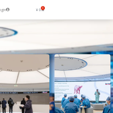
0
ogin
¥
0