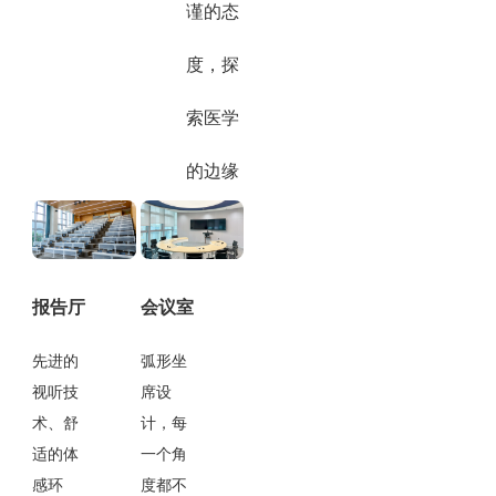
谨的态
度，探
索医学
的边缘
报告厅
会议室
先进的
弧形坐
视听技
席设
术、舒
计，每
适的体
一个角
感环
度都不