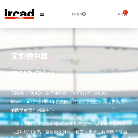
0
Login
¥
0
宜凯德中国
IRCAD China
宜凯德（IRCAD）由马和教授（Professor Jacques
Marescaux）于1994年在法国斯特拉斯堡创立，为世界领先
的医学教育与创新中心
宜凯德中国为宜凯德全球9个分支机构之一，以全球专家网络
与成熟培训体系，聚焦微创外科、机器人手术、数字医疗等前