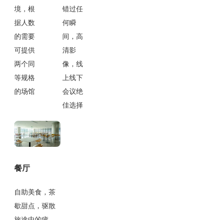
境，根
错过任
据人数
何瞬
的需要
间，高
可提供
清影
两个同
像，线
等规格
上线下
的场馆
会议绝
佳选择
餐厅
自助美食，茶
歇甜点，驱散
旅途中的疲