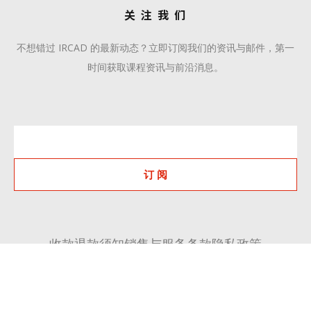
关 注 我 们
不想错过 IRCAD 的最新动态？立即订阅我们的资讯与邮件，第一
时间获取课程资讯与前沿消息。
订 阅
收款退款须知
销售与服务条款
隐私政策
+86 510 6668 8808
communication@ircadcn.com