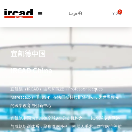
0
Login
¥
0
宜凯德中国
IRCAD China
宜凯德（IRCAD）由马和教授（Professor Jacques
Marescaux）于1994年在法国斯特拉斯堡创立，为世界领先
的医学教育与创新中心
宜凯德中国为宜凯德全球9个分支机构之一，以全球专家网络
与成熟培训体系，聚焦微创外科、机器人手术、数字医疗等前