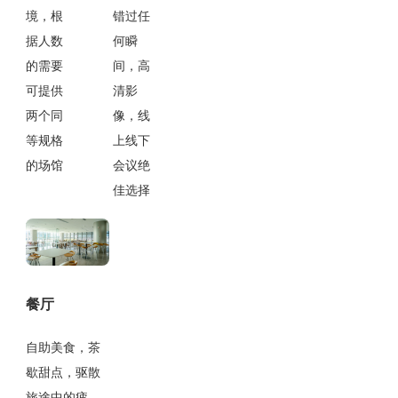
境，根
错过任
据人数
何瞬
的需要
间，高
可提供
清影
两个同
像，线
等规格
上线下
的场馆
会议绝
佳选择
餐厅
自助美食，茶
歇甜点，驱散
旅途中的疲