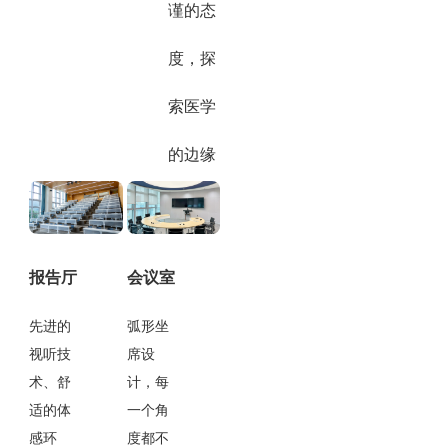
谨的态
度，探
索医学
的边缘
报告厅
会议室
先进的
弧形坐
视听技
席设
术、舒
计，每
适的体
一个角
感环
度都不