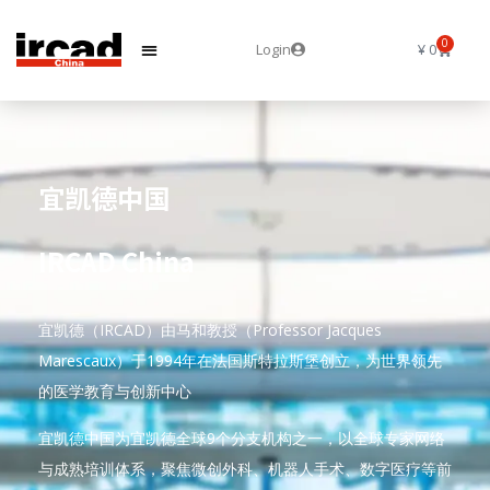
0
Login
¥
0
宜凯德中国
IRCAD China
宜凯德（IRCAD）由马和教授（Professor Jacques
Marescaux）于1994年在法国斯特拉斯堡创立，为世界领先
的医学教育与创新中心
宜凯德中国为宜凯德全球9个分支机构之一，以全球专家网络
与成熟培训体系，聚焦微创外科、机器人手术、数字医疗等前