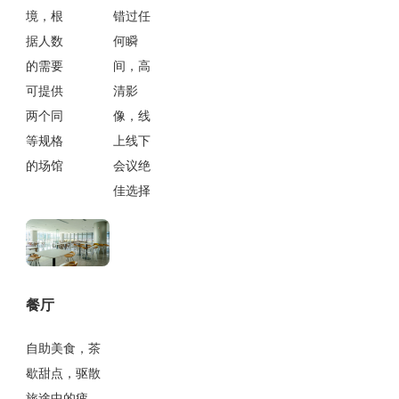
境，根
错过任
据人数
何瞬
的需要
间，高
可提供
清影
两个同
像，线
等规格
上线下
的场馆
会议绝
佳选择
餐厅
自助美食，茶
歇甜点，驱散
旅途中的疲