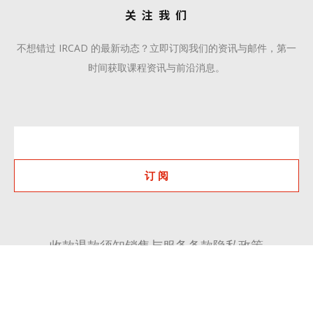
关 注 我 们
不想错过 IRCAD 的最新动态？立即订阅我们的资讯与邮件，第一
时间获取课程资讯与前沿消息。
订 阅
收款退款须知
销售与服务条款
隐私政策
+86 510 6668 8808
communication@ircadcn.com