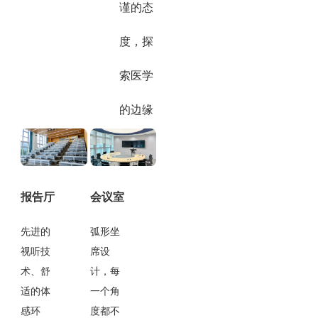
谨的态
度，探
索医学
的边缘
报告厅
会议室
先进的
弧形坐
视听技
席设
术、舒
计，每
适的体
一个角
感环
度都不