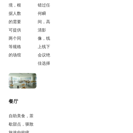
境，根
错过任
据人数
何瞬
的需要
间，高
可提供
清影
两个同
像，线
等规格
上线下
的场馆
会议绝
佳选择
餐厅
自助美食，茶
歇甜点，驱散
旅途中的疲