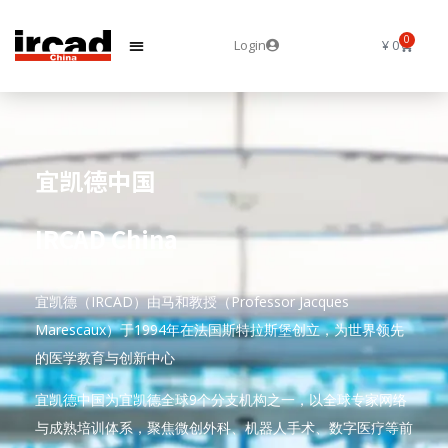
0
Login
¥
0
宜凯德中国
IRCAD China
宜凯德（IRCAD）由马和教授（Professor Jacques
Marescaux）于1994年在法国斯特拉斯堡创立，为世界领先
的医学教育与创新中心
宜凯德中国为宜凯德全球9个分支机构之一，以全球专家网络
与成熟培训体系，聚焦微创外科、机器人手术、数字医疗等前