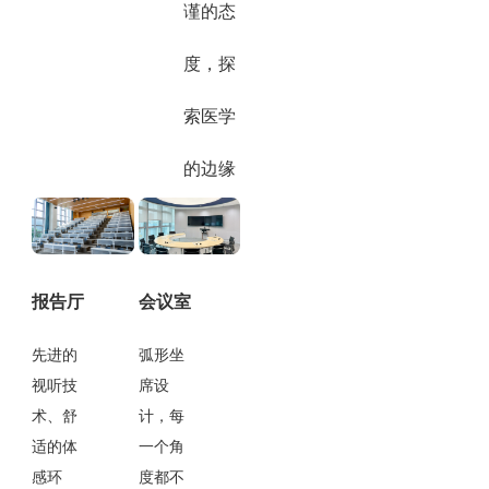
谨的态
度，探
索医学
的边缘
报告厅
会议室
先进的
弧形坐
视听技
席设
术、舒
计，每
适的体
一个角
感环
度都不