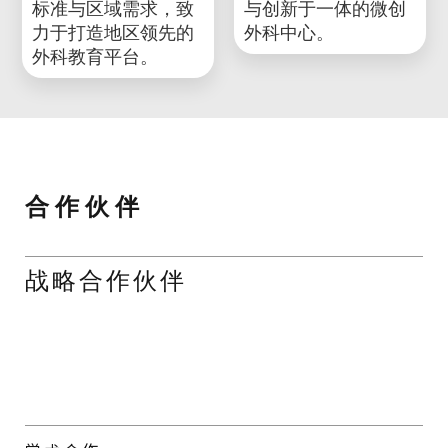
2025年宜凯德又一分
印多尔 - 印度
中心于夏洛特市开
2024年，宜凯德印度
幕。该中心涵盖普通
中心落地印多尔，旨
外科、神经外科、心
在将国际顶尖的微创
血管与胸外科及骨科
外科培训体系引入南
四大专科领域，致力
亚。该中心融合国际
于打造集教育、研究
标准与区域需求，致
与创新于一体的微创
力于打造地区领先的
外科中心。
外科教育平台。
合 作 伙 伴