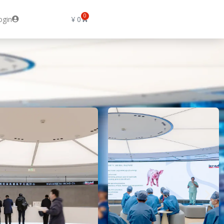
0
ogin
¥
0