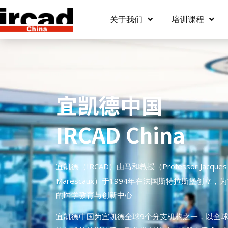
关于我们
培训课程
宜凯德中国
IRCAD China
宜凯德（IRCAD）由马和教授（Professor Jacques
Marescaux）于1994年在法国斯特拉斯堡创立，
的医学教育与创新中心
宜凯德中国为宜凯德全球9个分支机构之一，以全