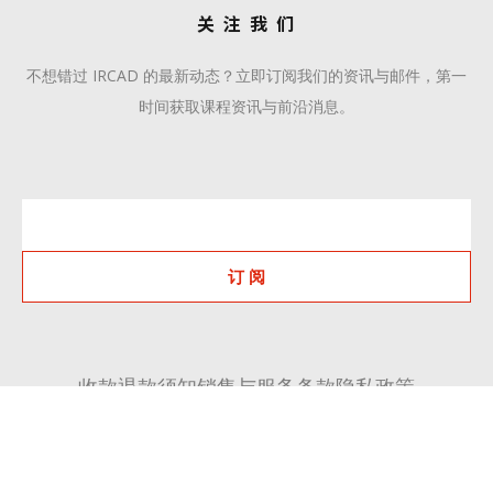
关 注 我 们
不想错过 IRCAD 的最新动态？立即订阅我们的资讯与邮件，第一
时间获取课程资讯与前沿消息。
订 阅
收款退款须知
销售与服务条款
隐私政策
+86 510 6668 8808
communication@ircadcn.com