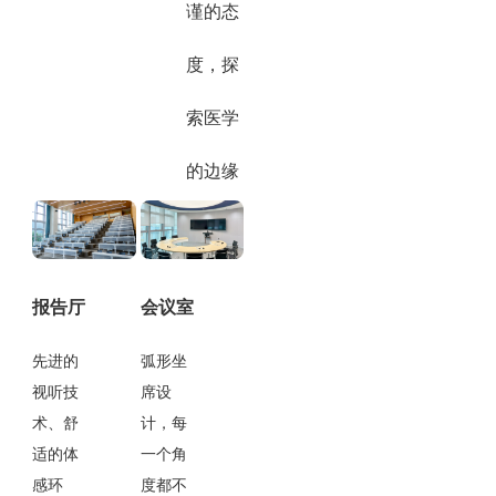
谨的态
度，探
索医学
的边缘
报告厅
会议室
先进的
弧形坐
视听技
席设
术、舒
计，每
适的体
一个角
感环
度都不