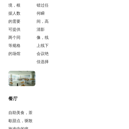
境，根
错过任
据人数
何瞬
的需要
间，高
可提供
清影
两个同
像，线
等规格
上线下
的场馆
会议绝
佳选择
餐厅
自助美食，茶
歇甜点，驱散
旅途中的疲