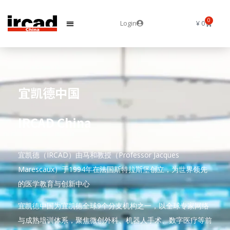
0
Login
¥
0
宜凯德中国
IRCAD China
宜凯德（IRCAD）由马和教授（Professor Jacques
Marescaux）于1994年在法国斯特拉斯堡创立，为世界领先
的医学教育与创新中心
宜凯德中国为宜凯德全球9个分支机构之一，以全球专家网络
与成熟培训体系，聚焦微创外科、机器人手术、数字医疗等前