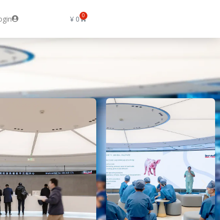
0
ogin
¥
0