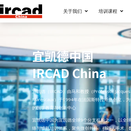
关于我们
培训课程
宜凯德中国
IRCAD China
宜凯德（IRCAD）由马和教授（Professor Jacques
Marescaux）于1994年在法国斯特拉斯堡创立，
的医学教育与创新中心
宜凯德中国为宜凯德全球9个分支机构之一，以全