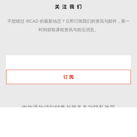
关 注 我 们
不想错过 IRCAD 的最新动态？立即订阅我们的资讯与邮件，第一
时间获取课程资讯与前沿消息。
订 阅
收款退款须知
销售与服务条款
隐私政策
+86 510 6668 8808
communication@ircadcn.com