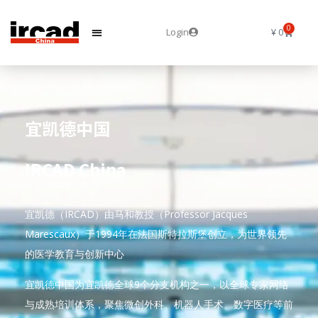
0
Login
¥
0
宜凯德中国
IRCAD China
宜凯德（IRCAD）由马和教授（Professor Jacques
Marescaux）于1994年在法国斯特拉斯堡创立，为世界领先
的医学教育与创新中心
宜凯德中国为宜凯德全球9个分支机构之一，以全球专家网络
与成熟培训体系，聚焦微创外科、机器人手术、数字医疗等前