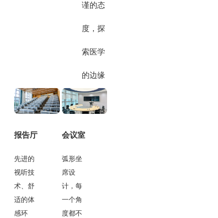
谨的态
度，探
索医学
的边缘
报告厅
会议室
先进的
弧形坐
视听技
席设
术、舒
计，每
适的体
一个角
感环
度都不