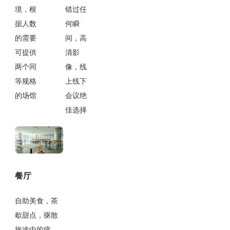
境，根
错过任
据人数
何瞬
的需要
间，高
可提供
清影
两个同
像，线
等规格
上线下
的场馆
会议绝
佳选择
餐厅
自助美食，茶
歇甜点，驱散
旅途中的疲