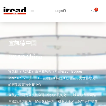
0
Login
¥
0
宜凯德中国
IRCAD China
宜凯德（IRCAD）由马和教授（Professor Jacques
Marescaux）于1994年在法国斯特拉斯堡创立，为世界领先
的医学教育与创新中心
宜凯德中国为宜凯德全球9个分支机构之一，以全球专家网络
与成熟培训体系，聚焦微创外科、机器人手术、数字医疗等前