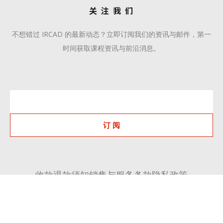
关 注 我 们
不想错过 IRCAD 的最新动态？立即订阅我们的资讯与邮件，第一
时间获取课程资讯与前沿消息。
订 阅
收款退款须知
销售与服务条款
隐私政策
+86 510 6668 8808
communication@ircadcn.com