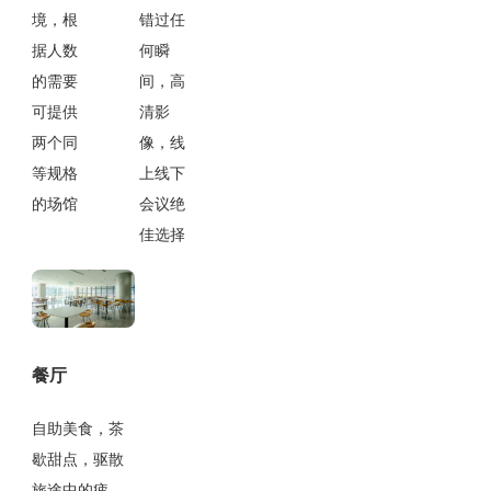
境，根
错过任
据人数
何瞬
的需要
间，高
可提供
清影
两个同
像，线
等规格
上线下
的场馆
会议绝
佳选择
餐厅
自助美食，茶
歇甜点，驱散
旅途中的疲