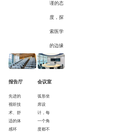
谨的态
度，探
索医学
的边缘
报告厅
会议室
先进的
弧形坐
视听技
席设
术、舒
计，每
适的体
一个角
感环
度都不