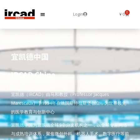
0
Login
¥
0
宜凯德中国
IRCAD China
宜凯德（IRCAD）由马和教授（Professor Jacques
Marescaux）于1994年在法国斯特拉斯堡创立，为世界领先
的医学教育与创新中心
宜凯德中国为宜凯德全球9个分支机构之一，以全球专家网络
与成熟培训体系，聚焦微创外科、机器人手术、数字医疗等前