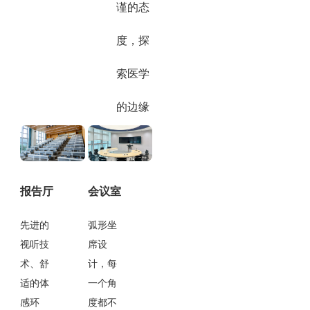
谨的态
度，探
索医学
的边缘
报告厅
会议室
先进的
弧形坐
视听技
席设
术、舒
计，每
适的体
一个角
感环
度都不