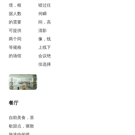
境，根
错过任
据人数
何瞬
的需要
间，高
可提供
清影
两个同
像，线
等规格
上线下
的场馆
会议绝
佳选择
餐厅
自助美食，茶
歇甜点，驱散
旅途中的疲