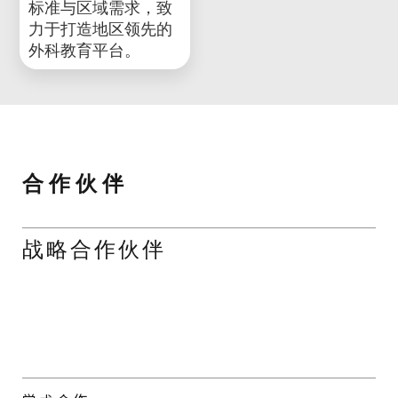
2025年宜凯德又一分
印多尔 - 印度
中心于夏洛特市开
2024年，宜凯德印度
幕。该中心涵盖普通
中心落地印多尔，旨
外科、神经外科、心
在将国际顶尖的微创
血管与胸外科及骨科
外科培训体系引入南
四大专科领域，致力
亚。该中心融合国际
于打造集教育、研究
标准与区域需求，致
与创新于一体的微创
力于打造地区领先的
外科中心。
外科教育平台。
合 作 伙 伴