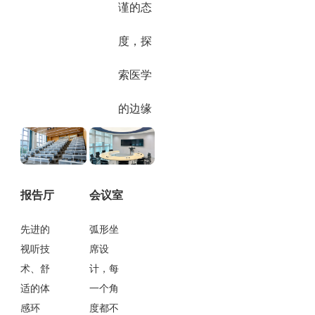
谨的态
度，探
索医学
的边缘
报告厅
会议室
先进的
弧形坐
视听技
席设
术、舒
计，每
适的体
一个角
感环
度都不