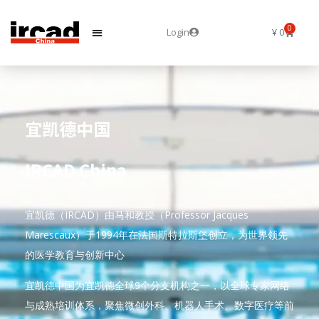
0
Login
¥
0
宜凯德中国
IRCAD China
宜凯德（IRCAD）由马和教授（Professor Jacques
Marescaux）于1994年在法国斯特拉斯堡创立，为世界领先
的医学教育与创新中心
宜凯德中国为宜凯德全球9个分支机构之一，以全球专家网络
与成熟培训体系，聚焦微创外科、机器人手术、数字医疗等前