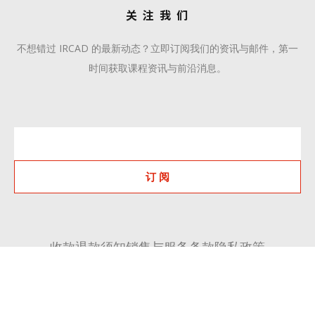
关 注 我 们
不想错过 IRCAD 的最新动态？立即订阅我们的资讯与邮件，第一
时间获取课程资讯与前沿消息。
订 阅
收款退款须知
销售与服务条款
隐私政策
+86 510 6668 8808
communication@ircadcn.com