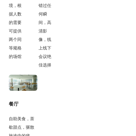
境，根
错过任
据人数
何瞬
的需要
间，高
可提供
清影
两个同
像，线
等规格
上线下
的场馆
会议绝
佳选择
餐厅
自助美食，茶
歇甜点，驱散
旅途中的疲