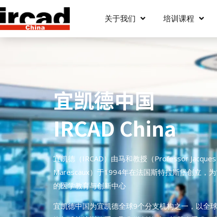
关于我们
培训课程
宜凯德中国
IRCAD China
宜凯德（IRCAD）由马和教授（Professor Jacques
Marescaux）于1994年在法国斯特拉斯堡创立，
的医学教育与创新中心
宜凯德中国为宜凯德全球9个分支机构之一，以全