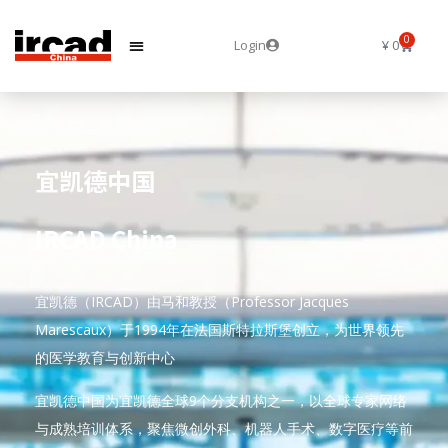
0
Login
¥
0
宜凯德中国
IRCAD China
宜凯德（IRCAD）由马和教授（Professor Jacques
Marescaux）于1994年在法国斯特拉斯堡创立，为世界领先
的医学教育与创新中心
宜凯德中国为宜凯德全球9个分支机构之一，以全球专家网络
与成熟培训体系，聚焦微创外科、机器人手术、数字医疗等前