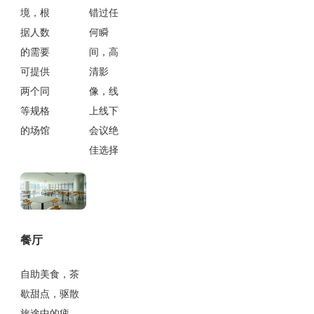
境，根
错过任
据人数
何瞬
的需要
间，高
可提供
清影
两个同
像，线
等规格
上线下
的场馆
会议绝
佳选择
餐厅
自助美食，茶
歇甜点，驱散
旅途中的疲