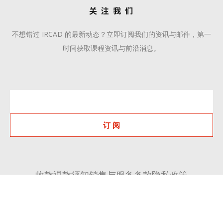
关 注 我 们
不想错过 IRCAD 的最新动态？立即订阅我们的资讯与邮件，第一
时间获取课程资讯与前沿消息。
订 阅
收款退款须知
销售与服务条款
隐私政策
+86 510 6668 8808
communication@ircadcn.com