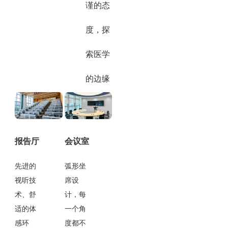
谨的态
度，探
索医学
的边缘
报告厅
会议室
先进的
弧形坐
视听技
席设
术、舒
计，每
适的体
一个角
感环
度都不