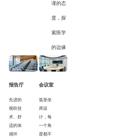
谨的态
度，探
索医学
的边缘
报告厅
会议室
先进的
弧形坐
视听技
席设
术、舒
计，每
适的体
一个角
感环
度都不