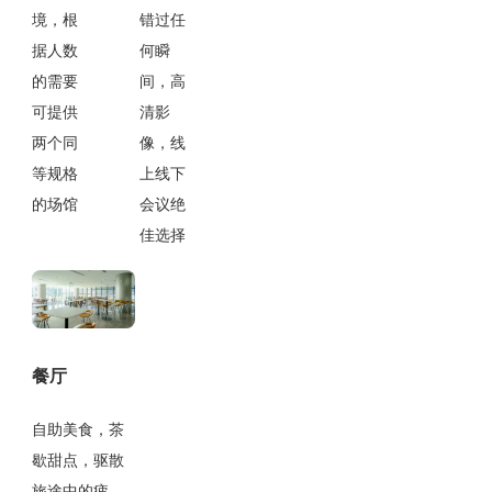
境，根
错过任
据人数
何瞬
的需要
间，高
可提供
清影
两个同
像，线
等规格
上线下
的场馆
会议绝
佳选择
餐厅
自助美食，茶
歇甜点，驱散
旅途中的疲