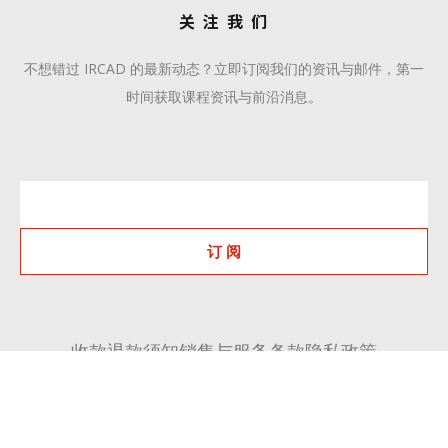
关 注 我 们
不想错过 IRCAD 的最新动态？立即订阅我们的资讯与邮件，第一
时间获取课程资讯与前沿消息。
订 阅
收款退款须知
销售与服务条款
隐私政策
+86 510 6668 8808
communication@ircadcn.com