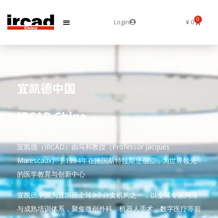
0
Login
¥
0
宜凯德中国
IRCAD China
宜凯德（IRCAD）由马和教授（Professor Jacques
Marescaux）于1994年在法国斯特拉斯堡创立，为世界领先
的医学教育与创新中心
宜凯德中国为宜凯德全球9个分支机构之一，以全球专家网络
与成熟培训体系，聚焦微创外科、机器人手术、数字医疗等前