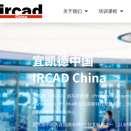
关于我们
培训课程
宜凯德中国
IRCAD China
宜凯德（IRCAD）由马和教授（Professor Jacques
Marescaux）于1994年在法国斯特拉斯堡创立，
的医学教育与创新中心
宜凯德中国为宜凯德全球9个分支机构之一，以全