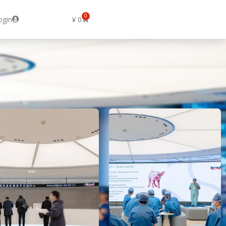
0
ogin
¥
0