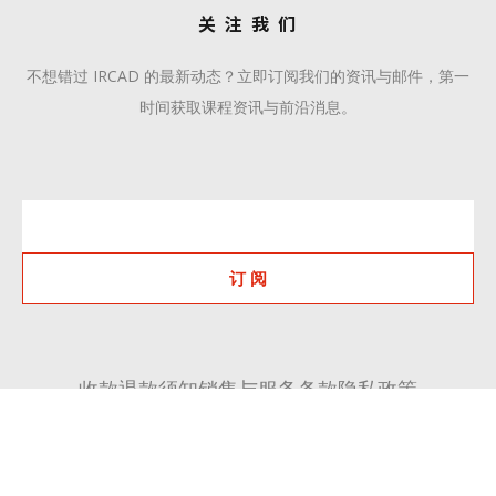
关 注 我 们
不想错过 IRCAD 的最新动态？立即订阅我们的资讯与邮件，第一
时间获取课程资讯与前沿消息。
订 阅
收款退款须知
销售与服务条款
隐私政策
+86 510 6668 8808
communication@ircadcn.com