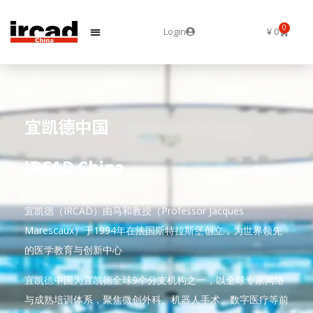
0
Login
¥
0
宜凯德中国
IRCAD China
宜凯德（IRCAD）由马和教授（Professor Jacques
Marescaux）于1994年在法国斯特拉斯堡创立，为世界领先
的医学教育与创新中心
宜凯德中国为宜凯德全球9个分支机构之一，以全球专家网络
与成熟培训体系，聚焦微创外科、机器人手术、数字医疗等前