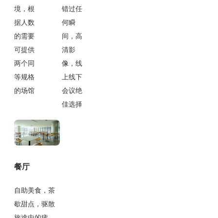
境，根
错过任
据人数
何瞬
的需要
间，高
可提供
清影
两个同
像，线
等规格
上线下
的场馆
会议绝
佳选择
餐厅
自助美食，茶
歇甜点，驱散
旅途中的疲