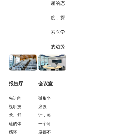
谨的态
度，探
索医学
的边缘
报告厅
会议室
先进的
弧形坐
视听技
席设
术、舒
计，每
适的体
一个角
感环
度都不