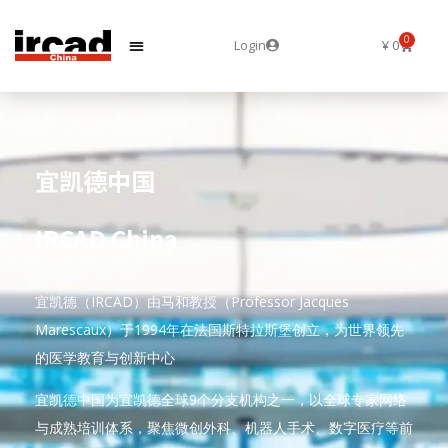
0
Login
¥
0
宜凯德中国
IRCAD China
宜凯德（IRCAD）由马和教授（Professor Jacques
Marescaux）于1994年在法国斯特拉斯堡创立，为世界领先
的医学教育与创新中心
宜凯德中国为宜凯德全球9个分支机构之一，以全球专家网络
与成熟培训体系，聚焦微创外科、机器人手术、数字医疗等前