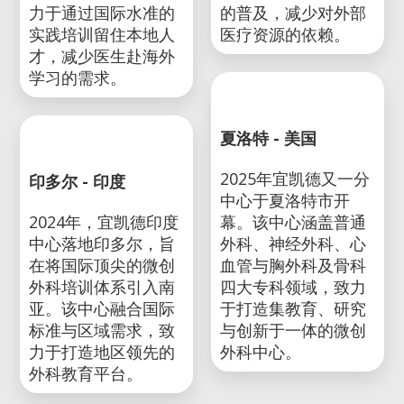
基加利 - 卢旺达
2023年，宜凯德非洲
贝鲁特 - 黎巴嫩
中心在卢旺达基加利
2019年，宜凯德黎巴
落成。该中心由宜凯
嫩中心在贝鲁特成
德与卢旺达政府合作
立。作为中东地区首
建立，致力于推动微
家外科培训中心，致
创外科技术在全非洲
力于通过国际水准的
的普及，减少对外部
实践培训留住本地人
医疗资源的依赖。
才，减少医生赴海外
学习的需求。
夏洛特 - 美国