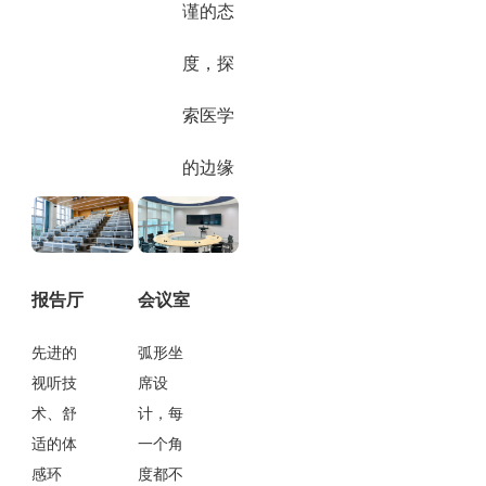
谨的态
度，探
索医学
的边缘
报告厅
会议室
先进的
弧形坐
视听技
席设
术、舒
计，每
适的体
一个角
感环
度都不