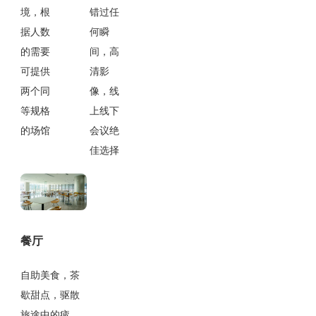
境，根
错过任
据人数
何瞬
的需要
间，高
可提供
清影
两个同
像，线
等规格
上线下
的场馆
会议绝
佳选择
餐厅
自助美食，茶
歇甜点，驱散
旅途中的疲