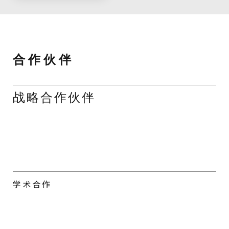
2025年宜凯德又一分
印多尔 - 印度
中心于夏洛特市开
2024年，宜凯德印度
幕。该中心涵盖普通
中心落地印多尔，旨
外科、神经外科、心
在将国际顶尖的微创
血管与胸外科及骨科
外科培训体系引入南
四大专科领域，致力
亚。该中心融合国际
于打造集教育、研究
标准与区域需求，致
与创新于一体的微创
力于打造地区领先的
外科中心。
外科教育平台。
合 作 伙 伴