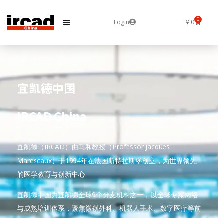
0
Login
¥
0
宜凯德中国
IRCAD China
宜凯德（IRCAD）由马和教授（Professor Jacques
Marescaux）于1994年在法国斯特拉斯堡创立，为世界领先
的医学教育与创新中心
宜凯德中国为宜凯德全球9个分支机构之一，以全球专家网络
与成熟培训体系，聚焦微创外科、机器人手术、数字医疗等前