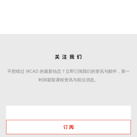
学术合作
关 注 我 们