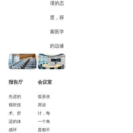
谨的态
度，探
索医学
的边缘
报告厅
会议室
先进的
弧形坐
视听技
席设
术、舒
计，每
适的体
一个角
感环
度都不