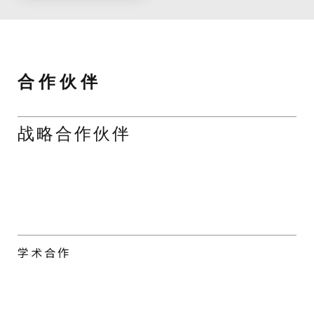
中心落地印多尔，旨
2025年宜凯德又一分
在将国际顶尖的微创
中心于夏洛特市开
外科培训体系引入南
幕。该中心涵盖普通
亚。该中心融合国际
外科、神经外科、心
标准与区域需求，致
血管与胸外科及骨科
力于打造地区领先的
四大专科领域，致力
外科教育平台。
于打造集教育、研究
与创新于一体的微创
外科中心。
合 作 伙 伴
战略合作伙伴