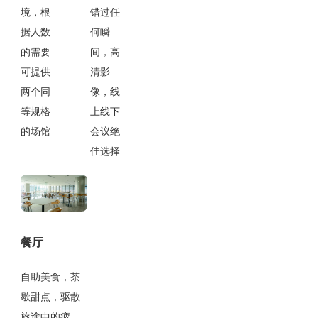
境，根
错过任
据人数
何瞬
的需要
间，高
可提供
清影
两个同
像，线
等规格
上线下
的场馆
会议绝
佳选择
餐厅
自助美食，茶
歇甜点，驱散
旅途中的疲