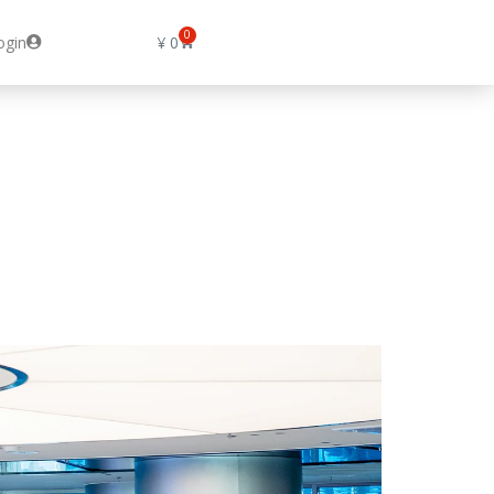
0
ogin
¥
0